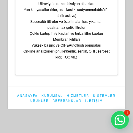
Ultraviyole dezenfeksiyon cihazları
Yan kimyasallar (klor, asit, kostik, sodyummetabisülfit,
sitrik asit vs)
Seperatör filtreler ve özel imalat ters yıkamalı
paslnamaz çelik filtreler
Çoklu kartuş filtre kapları ve torba filtre kapları
Membran kılıfları
Yüksek basınç ve CIP&Autoflush pompaları
On-line analizörler (ph, iletkenlik, sertlik, ORP, serbest
klor, TOC vb.)
ANASAYFA
KURUMSAL
HİZMETLER
SİSTEMLER
ÜRÜNLER
REFERANSLAR
İLETİŞİM
1