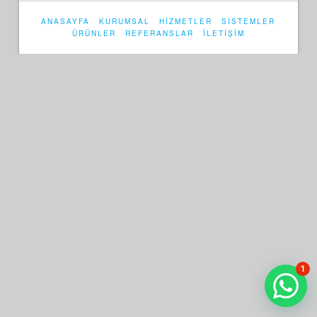
ANASAYFA
KURUMSAL
HİZMETLER
SİSTEMLER
ÜRÜNLER
REFERANSLAR
İLETİŞİM
1