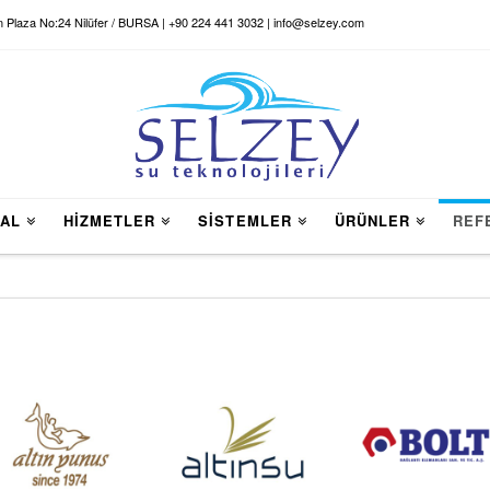
n Plaza No:24 Nilüfer / BURSA | +90 224 441 3032 | info@selzey.com
AL
HİZMETLER
SİSTEMLER
ÜRÜNLER
REF