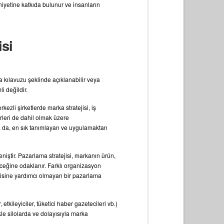
niyetine katkıda bulunur ve insanların
isi
a kılavuzu şeklinde açıklanabilir veya
i değildir.
zli şirketlerde marka stratejisi, iş
erleri de dahil olmak üzere
sa da, en sık tanımlayan ve uygulamaktan
eniştir. Pazarlama stratejisi, markanın ürün,
leceğine odaklanır. Farklı organizasyon
çizgisine yardımcı olmayan bir pazarlama
 etkileyiciler, tüketici haber gazetecileri vb.)
ikle silolarda ve dolayısıyla marka