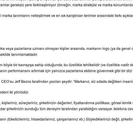
vramlar gereksiz yere farklılaştırılıyor (örneğin, marka stratejisi ve marka konumlandı
l marka tanımlarını netleştirmek ve en sık karıştırılan terimler arasındaki farkı açık
rka veya pazarlama uzmanı olmayan kişiler arasında, markanın logo (ya da genel ola
şekilde tanımlamaktadır.
 böyle bir kavrayışa sahip olduğunda, bu özellikle tehlikelidir (ve özellikle nadir 
ın performansını artırmak için yalnızca pazarlama ekibine güvenmek gibi bir dizi kö
CEO’su Jeff Bezos tarafından yazılan şeydir: “Markanız, siz odada değilken insanlar
deni iki yönlüdür.
, kişileriniz, süreçleriniz, şirketinizin değerleri, fiyatlandırma politikası, görsel kiml
dar şirketinizin sunduğu tüm deneyim tarafından yaratıldığını varsayar. telefona cev
rın (tüketicileriniz, hissedarlarınız, çalışanlarınız vb.) Söylediklerinizi değil, şirk