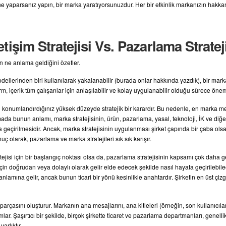
ne yaparsanız yapın, bir marka yaratıyorsunuzdur. Her bir etkinlik markanızın hakka
letişim Stratejisi Vs. Pazarlama Stratej
ın ne anlama geldiğini özetler.
ellerinden biri kullanılarak yakalanabilir (burada onlar hakkında yazdık), bir mark
m, içerik tüm çalışanlar için anlaşılabilir ve kolay uygulanabilir olduğu sürece öneml
konumlandırdığınız yüksek düzeyde stratejik bir karardır. Bu nedenle, en marka merke
amada bunun anlamı, marka stratejisinin, ürün, pazarlama, yasal, teknoloji, İK ve diğ
 geçirilmesidir. Ancak, marka stratejisinin uygulanması şirket çapında bir çaba ol
 olarak, pazarlama ve marka stratejileri sık sık karışır.
ejisi için bir başlangıç ​​noktası olsa da, pazarlama stratejisinin kapsamı çok daha g
et için doğrudan veya dolaylı olarak gelir elde edecek şekilde nasıl hayata geçirilebi
şey anlamına gelir, ancak bunun ticari bir yönü kesinlikle anahtardır. Şirketin en üst 
r parçasını oluşturur. Markanın ana mesajlarını, ana kitleleri (örneğin, son kullanıcılar,
mlar. Şaşırtıcı bir şekilde, birçok şirkette ticaret ve pazarlama departmanları, genell
arlıktır.