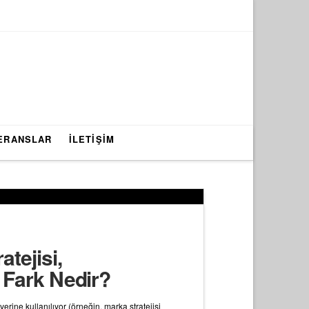
ERANSLAR
İLETİŞİM
tejisi,
i Fark Nedir?
erine kullanılıyor (örneğin, marka stratejisi