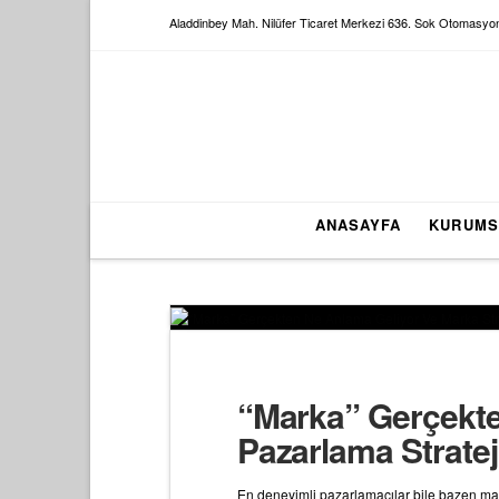
Aladdinbey Mah. Nilüfer Ticaret Merkezi 636. Sok Otomasyo
ANASAYFA
KURUMS
“Marka” Gerçekten
Pazarlama Strateji
En deneyimli pazarlamacılar bile bazen marka 