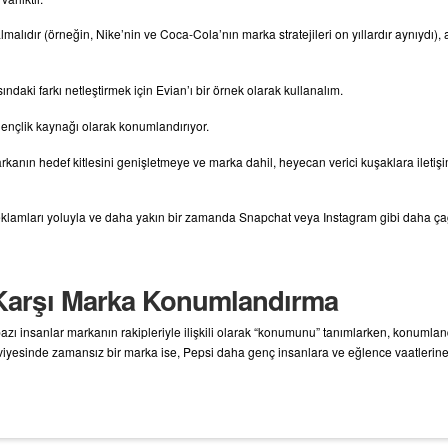
almalıdır (örneğin, Nike’nin ve Coca-Cola’nın marka stratejileri on yıllardır aynıydı), a
ındaki farkı netleştirmek için Evian’ı bir örnek olarak kullanalım.
gençlik kaynağı olarak konumlandırıyor.
 markanın hedef kitlesini genişletmeye ve marka dahil, heyecan verici kuşaklara iletişi
 reklamları yoluyla ve daha yakın bir zamanda Snapchat veya Instagram gibi daha çağ
 Karşı Marka Konumlandırma
bazı insanlar markanın rakipleriyle ilişkili olarak “konumunu” tanımlarken, konumlan
viyesinde zamansız bir marka ise, Pepsi daha genç insanlara ve eğlence vaatlerine