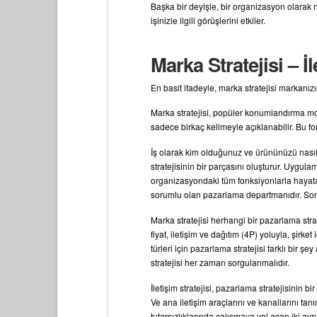
Başka bir deyişle, bir organizasyon olarak 
işinizle ilgili görüşlerini etkiler.
Marka Stratejisi – İ
En basit ifadeyle, marka stratejisi markanız
Marka stratejisi, popüler konumlandırma mod
sadece birkaç kelimeyle açıklanabilir. Bu for
İş olarak kim olduğunuz ve ürününüzü nasıl 
stratejisinin bir parçasını oluşturur. Uygul
organizasyondaki tüm fonksiyonlarla hayata
sorumlu olan pazarlama departmanıdır. Sonuç
Marka stratejisi herhangi bir pazarlama strat
fiyat, iletişim ve dağıtım (4P) yoluyla, şirk
türleri için pazarlama stratejisi farklı bir 
stratejisi her zaman sorgulanmalıdır.
İletişim stratejisi, pazarlama stratejisinin bi
Ve ana iletişim araçlarını ve kanallarını tanı
tutarsızlıklarında çalışmaya yol açan iki ayrı v