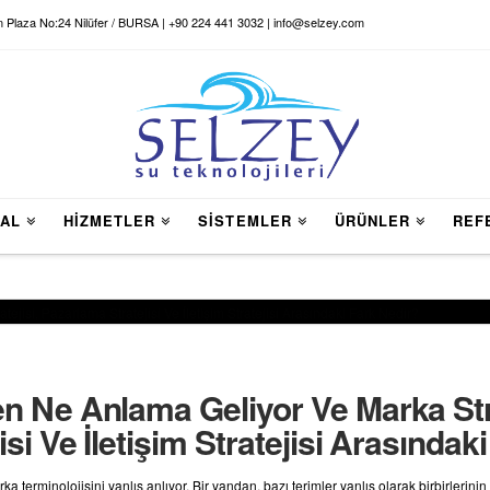
n Plaza No:24 Nilüfer / BURSA | +90 224 441 3032 | info@selzey.com
AL
HİZMETLER
SİSTEMLER
ÜRÜNLER
REF
 Ne Anlama Geliyor Ve Marka Stra
si Ve İletişim Stratejisi Arasındak
terminolojisini yanlış anlıyor. Bir yandan, bazı terimler yanlış olarak birbirlerinin y