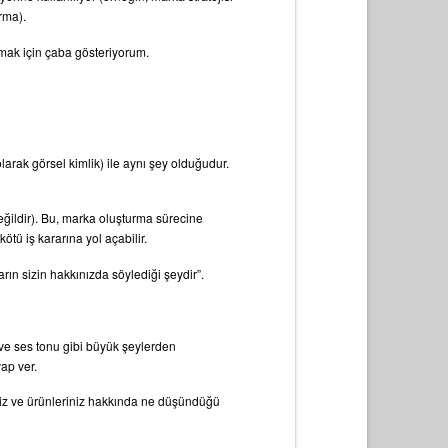
rma).
lamak için çaba gösteriyorum.
rak görsel kimlik) ile aynı şey olduğudur.
değildir). Bu, marka oluşturma sürecine
tü iş kararına yol açabilir.
ın sizin hakkınızda söylediği şeydir”.
ik ve ses tonu gibi büyük şeylerden
ap ver.
etiniz ve ürünleriniz hakkında ne düşündüğü